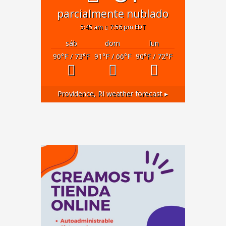
parcialmente nublado
5:45 am
7:56 pm EDT
sáb
dom
lun
90
°F
/ 73
°F
91
°F
/ 66
°F
90
°F
/ 72
°F
Providence, RI
weather forecast ▸