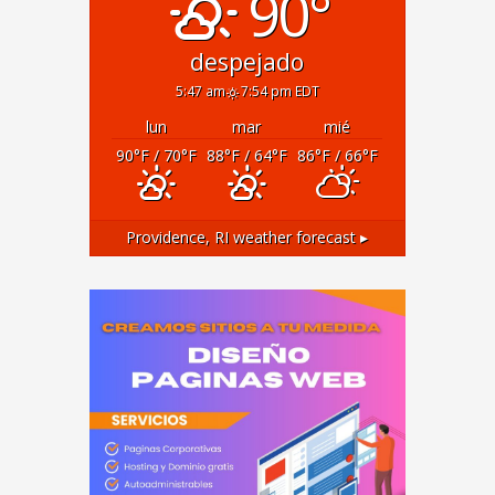
90°
despejado
5:47 am
7:54 pm EDT
lun
mar
mié
90
°F
/ 70
°F
88
°F
/ 64
°F
86
°F
/ 66
°F
Providence, RI
weather forecast ▸