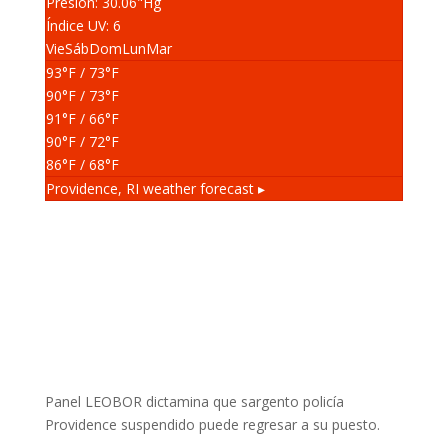
Presión: 30.06
"Hg
Índice UV: 6
Vie
Sáb
Dom
Lun
Mar
93
°F
/ 73
°F
90
°F
/ 73
°F
91
°F
/ 66
°F
90
°F
/ 72
°F
86
°F
/ 68
°F
Providence, RI
weather forecast ▸
Panel LEOBOR dictamina que sargento policía
Providence suspendido puede regresar a su puesto.