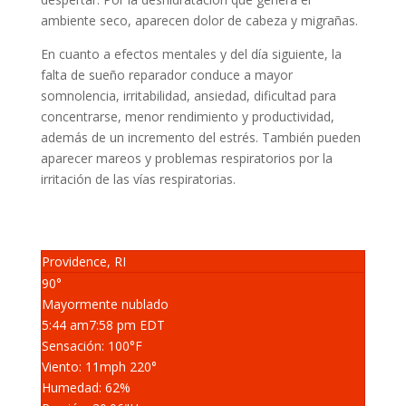
ambiente seco, aparecen dolor de cabeza y migrañas.
En cuanto a efectos mentales y del día siguiente, la
falta de sueño reparador conduce a mayor
somnolencia, irritabilidad, ansiedad, dificultad para
concentrarse, menor rendimiento y productividad,
además de un incremento del estrés. También pueden
aparecer mareos y problemas respiratorios por la
irritación de las vías respiratorias.
Providence, RI
90°
Mayormente nublado
5:44 am
7:58 pm EDT
Sensación: 100
°F
Viento: 11
mph
220
°
Humedad: 62
%