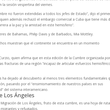
 la sesión vespertina del viernes.
bre no fueron extendidas a todos los jefes de Estado”, dijo el prime
 quien además rechazó el embargo comercial a Cuba que tiene más 
arrera a la paz y la amistad en este hemisferio”.
deres de Bahamas, Philip Davis y de Barbados, Mia Mottley.
echos muestran que el continente se encuentra en un momento
urzio, quien afirma que en esta edición de la Cumbre organizada por
las fracturas de una región “incapaz de articular esfuerzos hemisféric
as ha dejado al descubierto al menos tres elementos fundamentales 
egión, pasando por el “ensimismamiento de nuestros países en sus
ad” del sistema interamericano.
e Los Ángeles
igración de Los Ángeles, fruto de esta cumbre, es una hoja de rut
 migrantes y refugiados.