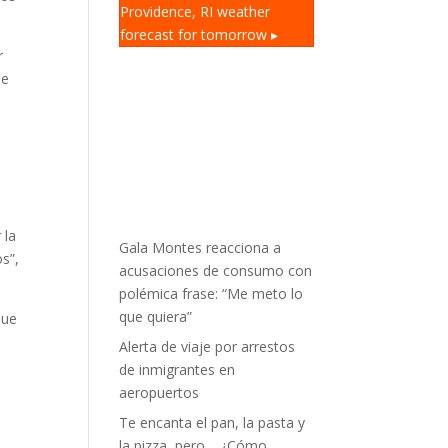
Providence, RI
weather
forecast for tomorrow ▸
r
de
 la
Gala Montes reacciona a
os”,
acusaciones de consumo con
polémica frase: “Me meto lo
que quiera”
que
Alerta de viaje por arrestos
de inmigrantes en
aeropuertos
a
Te encanta el pan, la pasta y
la pizza, pero… ¿Cómo