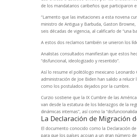
de los mandatarios caribeños que participaron en
“Lamento que las invitaciones a esta novena cum
ministro de Antigua y Barbuda, Gaston Browne,
seis décadas de vigencia, al calificarlo de “una b
A estos dos reclamos también se unieron los lí
Analistas consultados manifiestan que estos h
“disfuncional, ideologizado y resentido”.
Así lo resume el politólogo mexicano Leonardo C
administración de Joe Biden han salido a relucir 
como los postulados dejados por la cumbre.
Curzio sostiene que la IX Cumbre de las Améric
van desde la estatura de los liderazgos de la r
dinámicas internas”, así como la “disfuncionalid
La Declaración de Migración d
El documento conocido como la Declaración de M
para que los países acojan a un gran número de