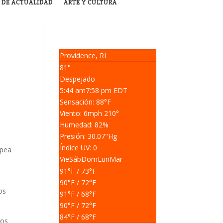
 DE ACTUALIDAD
ARTE Y CULTURA
Providence, RI
81°
Despejado
5:44 am
7:58 pm EDT
Sensación: 88
°F
Viento: 6
mph
210
°
Humedad: 82
%
Presión: 30.07
"Hg
n
Índice UV: 0
lpea
Vie
Sáb
Dom
Lun
Mar
91
°F
/ 73
°F
90
°F
/ 72
°F
os
91
°F
/ 68
°F
90
°F
/ 72
°F
84
°F
/ 68
°F
ios