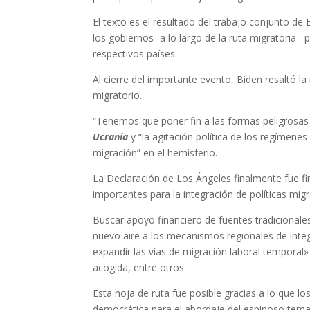
El texto es el resultado del trabajo conjunto de
los gobiernos -a lo largo de la ruta migratoria–
respectivos países.
Al cierre del importante evento, Biden resaltó la
migratorio.
“Tenemos que poner fin a las formas peligrosas
Ucrania
y “la agitación política de los regímene
migración” en el hemisferio.
La Declaración de Los Ángeles finalmente fue fi
importantes para la integración de políticas migr
Buscar apoyo financiero de fuentes tradicionales
nuevo aire a los mecanismos regionales de integr
expandir las vías de migración laboral temporal»
acogida, entre otros.
Esta hoja de ruta fue posible gracias a lo que l
democrática para el abordaje del espinoso tema 