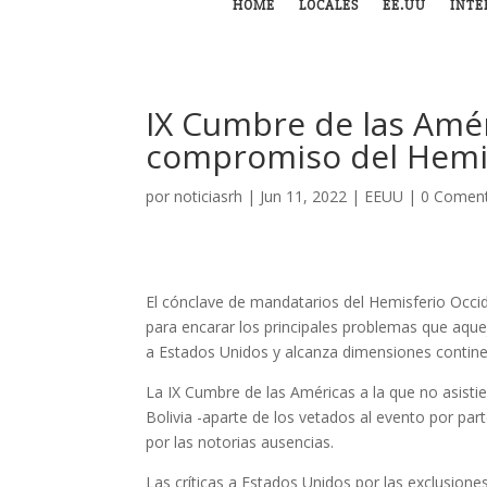
HOME
LOCALES
EE.UU
INTE
IX Cumbre de las Améri
compromiso del Hemis
por
noticiasrh
|
Jun 11, 2022
|
EEUU
|
0 Coment
El cónclave de mandatarios del Hemisferio Occi
para encarar los principales problemas que aque
a Estados Unidos y alcanza dimensiones contine
La IX Cumbre de las Américas a la que no asisti
Bolivia -aparte de los vetados al evento por pa
por las notorias ausencias.
Las críticas a Estados Unidos por las exclusion