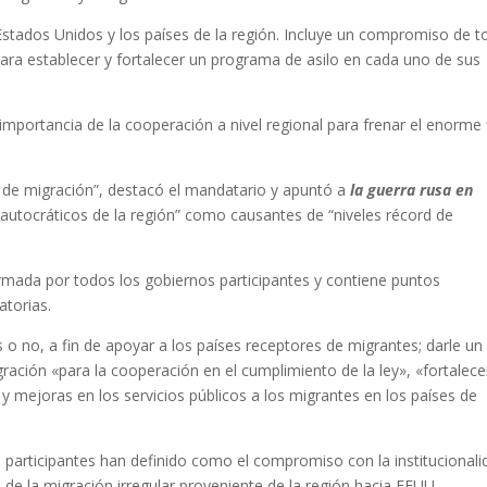
 Estados Unidos y los países de la región. Incluye un compromiso de 
 para establecer y fortalecer un programa de asilo en cada uno de sus
 importancia de la cooperación a nivel regional para frenar el enorme 
 de migración”, destacó el mandatario y apuntó a
la guerra rusa en
s autocráticos de la región” como causantes de “niveles récord de
rmada por todos los gobiernos participantes y contiene puntos
atorias.
 o no, a fin de apoyar a los países receptores de migrantes; darle un
ación «para la cooperación en el cumplimiento de la ley», «fortalece
 y mejoras en los servicios públicos a los migrantes en los países de
os participantes han definido como el compromiso con la institucional
de la migración irregular proveniente de la región hacia EEUU.