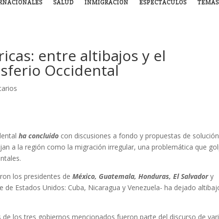
RNACIONALES
SALUD
INMIGRACIÓN
ESPECTÁCULOS
TEMAS
cas: entre altibajos y el
ferio Occidental
arios
dental
ha concluido
con discusiones a fondo y propuestas de solució
jan a la región como la migración irregular, una problemática que go
ntales.
eron los presidentes de
México, Guatemala, Honduras, El Salvador
y
rte de Estados Unidos: Cuba, Nicaragua y Venezuela- ha dejado altibaj
es de los tres gobiernos mencionados fueron parte del discurso de var