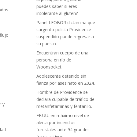
puedes saber si eres
todos
intolerante al gluten?
Panel LEOBOR dictamina que
sargento policía Providence
flujo
suspendido puede regresar a
su puesto.
Encuentran cuerpo de una
persona en río de
Woonsocket.
Adolescente detenido sin
fianza por asesinato en 2024.
Hombre de Providence se
declara culpable de tráfico de
r y
metanfetaminas y fentanilo.
EE.UU. en máximo nivel de
alerta por incendios
idad
forestales ante 94 grandes
focos activos.