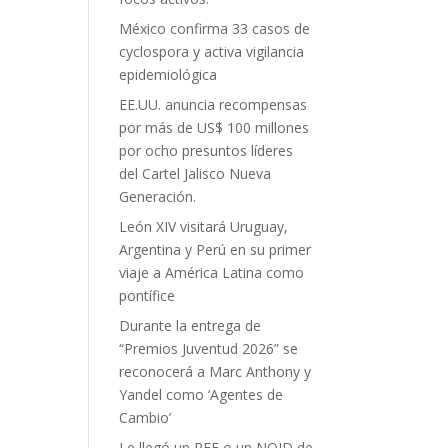
México confirma 33 casos de
cyclospora y activa vigilancia
epidemiológica
EE.UU. anuncia recompensas
por más de US$ 100 millones
por ocho presuntos líderes
del Cartel Jalisco Nueva
Generación.
León XIV visitará Uruguay,
Argentina y Perú en su primer
viaje a América Latina como
pontífice
Durante la entrega de
“Premios Juventud 2026” se
reconocerá a Marc Anthony y
Yandel como ‘Agentes de
Cambio’
Le llegó un RFE o un NOID de