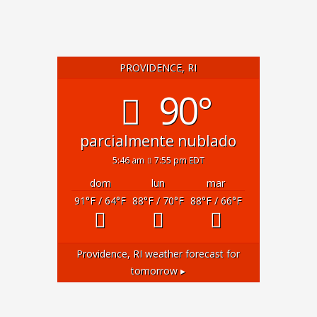
PROVIDENCE, RI
90°
parcialmente nublado
5:46 am
7:55 pm EDT
dom
lun
mar
91
°F
/ 64
°F
88
°F
/ 70
°F
88
°F
/ 66
°F
Providence, RI
weather forecast for
tomorrow ▸