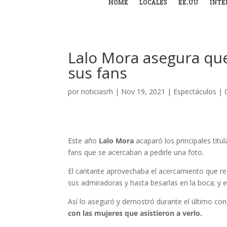
HOME
LOCALES
EE.UU
INTE
Lalo Mora asegura que
sus fans
por
noticiasrh
|
Nov 19, 2021
|
Espectáculos
|
Este año
Lalo Mora
acaparó los principales tit
fans que se acercaban a pedirle una foto.
El cantante aprovechaba el acercamiento que re
sus admiradoras y hasta besarlas en la boca; y 
Así lo aseguró y demostró durante el último co
con las mujeres que asistieron a verlo.