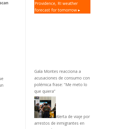
scan
Providence, RI
weather
forecast for tomorrow ▸
Gala Montes reacciona a
acusaciones de consumo con
ue
polémica frase: “Me meto lo
un
que quiera”
Alerta de viaje por
arrestos de inmigrantes en