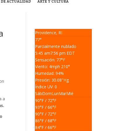
 DE ACTUALIDAD
ARTE Y CULTURA
a
Providence, RI
77°
Parcialmente nublado
5:45 am
7:56 pm EDT
Sensación: 77
°F
Viento: 4
mph
210
°
Humedad: 94
%
Presión: 30.08
"Hg
con
Índice UV: 0
Sáb
Dom
Lun
Mar
Mié
a a
90
°F
/ 72
°F
as.
93
°F
/ 66
°F
90
°F
/ 72
°F
to
86
°F
/ 68
°F
84
°F
/ 66
°F