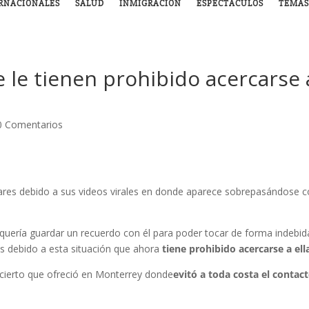
RNACIONALES
SALUD
INMIGRACIÓN
ESPECTÁCULOS
TEMAS
 le tienen prohibido acercarse 
0 Comentarios
ulares debido a sus videos virales en donde aparece sobrepasándose 
quería guardar un recuerdo con él para poder tocar de forma indebid
es debido a esta situación que ahora
tiene prohibido acercarse a ell
ncierto que ofreció en Monterrey donde
evitó a toda costa el contac