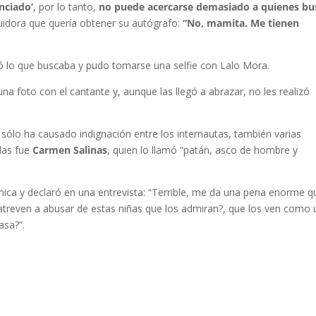
nciado’
, por lo tanto,
no puede acercarse demasiado a quienes bu
guidora que quería obtener su autógrafo:
“No, mamita. Me tienen
gró lo que buscaba y pudo tomarse una selfie con Lalo Mora.
a foto con el cantante y, aunque las llegó a abrazar, no les realizó
 sólo ha causado indignación entre los internautas, también varias
llas fue
Carmen Salinas
, quien lo llamó “patán, asco de hombre y
mica y declaró en una entrevista: “Terrible, me da una pena enorme q
treven a abusar de estas niñas que los admiran?, que los ven como 
asa?”.