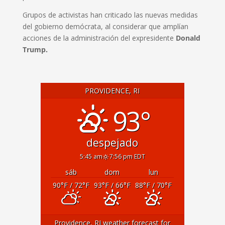
Grupos de activistas han criticado las nuevas medidas
del gobierno demócrata, al considerar que amplían
acciones de la administración del expresidente
Donald
Trump.
PROVIDENCE, RI
93°
despejado
5:45 am
7:56 pm EDT
sáb
dom
lun
90
°F
/ 72
°F
93
°F
/ 66
°F
88
°F
/ 70
°F
Providence, RI
weather forecast for