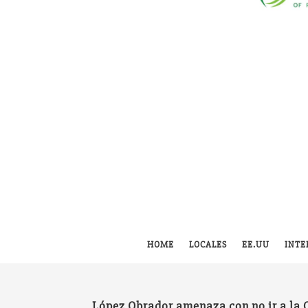
HOME
LOCALES
EE.UU
INTE
López Obrador amenaza con no ir a la 