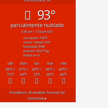
PROVIDENCE, RI
93°
parcialmente nublado
5:45 am
7:56 pm EDT
sensación: 102
°f
viento: 10
mph
210
°
humedad: 53
%
presión: 30.01
"hg
índice uv: 4
sáb
dom
lun
mar
mié
90
°F
/
91
°F
/
90
°F
/
90
°F
/
84
°F
/
72
°F
64
°F
72
°F
68
°F
66
°F
Providence, RI
weather forecast for
tomorrow ▸