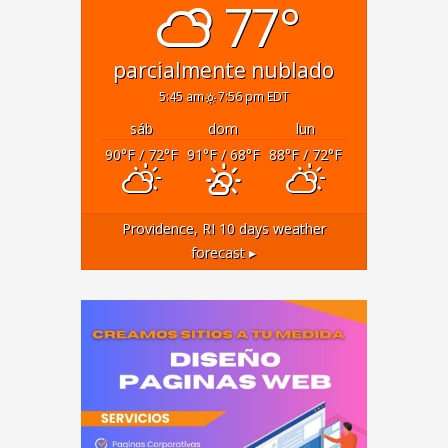
77°
parcialmente nublado
5:45 am
7:56 pm EDT
sáb
dom
lun
90
°F
/ 72
°F
91
°F
/ 68
°F
88
°F
/ 72
°F
Providence, RI
10 days weather
forecast ▸