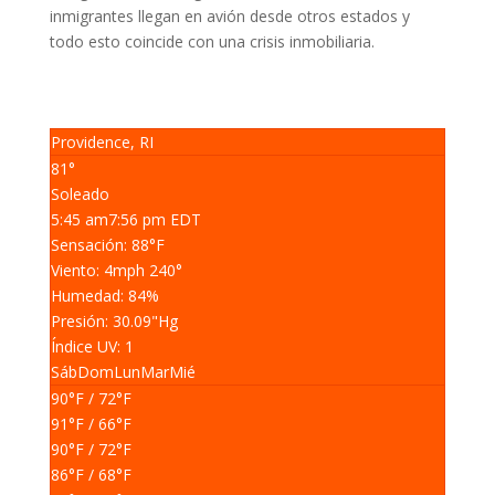
inmigrantes llegan en avión desde otros estados y
todo esto coincide con una crisis inmobiliaria.
Providence, RI
81°
Soleado
5:45 am
7:56 pm EDT
Sensación: 88
°F
Viento: 4
mph
240
°
Humedad: 84
%
Presión: 30.09
"Hg
Índice UV: 1
Sáb
Dom
Lun
Mar
Mié
90
°F
/ 72
°F
91
°F
/ 66
°F
90
°F
/ 72
°F
86
°F
/ 68
°F