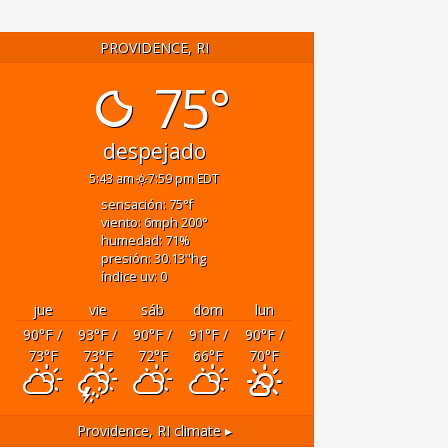
PROVIDENCE, RI
75°
despejado
5:43 am
7:59 pm EDT
sensación: 75
°f
viento: 6
mph
200
°
humedad: 71
%
presión: 30.13
"hg
índice uv: 0
jue
vie
sáb
dom
lun
90
°F
/
93
°F
/
90
°F
/
91
°F
/
90
°F
/
73
°F
73
°F
72
°F
66
°F
70
°F
Providence, RI
climate ▸