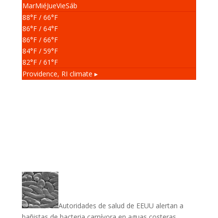
Mar
Mié
Jue
Vie
Sáb
88
°F
/ 66
°F
86
°F
/ 64
°F
86
°F
/ 66
°F
84
°F
/ 59
°F
82
°F
/ 61
°F
Providence, RI
climate ▸
Autoridades de salud de EEUU alertan a
bañistas de bacteria carnívora en aguas costeras.