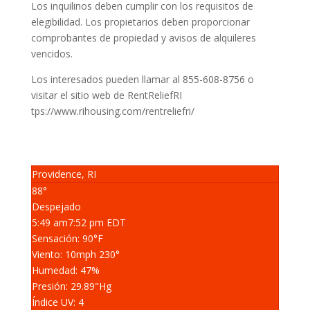
Los inquilinos deben cumplir con los requisitos de
elegibilidad. Los propietarios deben proporcionar
comprobantes de propiedad y avisos de alquileres
vencidos.
Los interesados pueden llamar al 855-608-8756 o
visitar el sitio web de RentReliefRI
tps://www.rihousing.com/rentreliefri/
Providence, RI
88°
Despejado
5:49 am
7:52 pm EDT
Sensación: 90
°F
Viento: 10
mph
230
°
Humedad: 47
%
Presión: 29.89
"Hg
Índice UV: 4