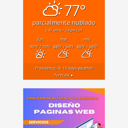
77°
parcialmente nublado
5:47 am
7:54 pm EDT
lun
mar
mié
90
°F
/ 70
°F
88
°F
/ 64
°F
86
°F
/ 66
°F
Providence, RI
10 days weather
forecast ▸