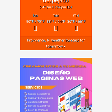
despejado
5:47 am
7:54 pm EDT
lun
mar
mié
90
°F
/ 70
°F
88
°F
/ 64
°F
86
°F
/ 66
°F
Providence, RI
weather forecast for
tomorrow ▸