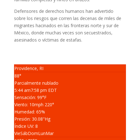
Defensores de derechos humanos han advertido
sobre los riesgos que corren las decenas de miles de
migrantes hacinados en las fronteras norte y sur de
México, donde muchas veces son secuestrados,
asesinados o víctimas de estafas.
Providence, RI
88°
Parcialmente nublado
5:44 am
7:58 pm EDT
Sensación: 99
°F
Viento: 10
mph
220
°
Humedad: 65
%
Presión: 30.08
"Hg
Índice UV: 8
Vie
Sáb
Dom
Lun
Mar