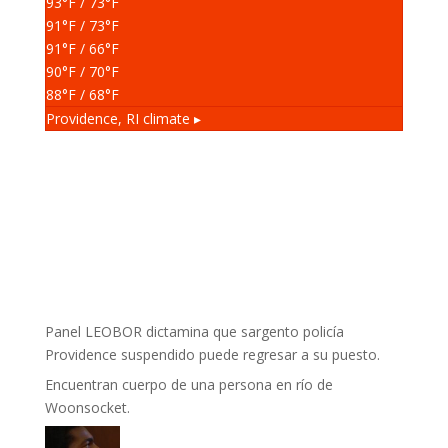
93
°F
/ 73
°F
91
°F
/ 73
°F
91
°F
/ 66
°F
90
°F
/ 70
°F
88
°F
/ 68
°F
Providence, RI
climate ▸
Panel LEOBOR dictamina que sargento policía
Providence suspendido puede regresar a su puesto.
Encuentran cuerpo de una persona en río de
Woonsocket.