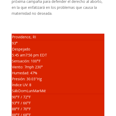
próxima campaña para defender el derecho al aborto,
en la que enfatizará en los problemas que causa la
maternidad no deseada.
Providence, RI
93°
Despejado
5:45 am
7:56 pm EDT
Sensación: 100
°F
Viento: 7
mph
230
°
Humedad: 47
%
Presión: 30.03
"Hg
Índice UV: 8
Sáb
Dom
Lun
Mar
Mié
90
°F
/ 72
°F
93
°F
/ 66
°F
88
°F
/ 70
°F
88
°F
/ 68
°F