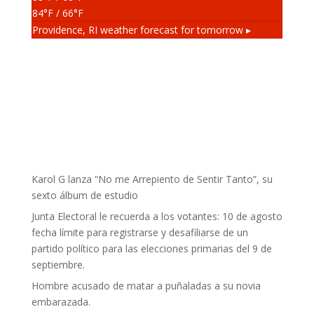
84
°F
/ 66
°F
Providence, RI
weather forecast for tomorrow ▸
Karol G lanza “No me Arrepiento de Sentir Tanto”, su
sexto álbum de estudio
Junta Electoral le recuerda a los votantes: 10 de agosto
fecha límite para registrarse y desafiliarse de un
partido político para las elecciones primarias del 9 de
septiembre.
Hombre acusado de matar a puñaladas a su novia
embarazada.