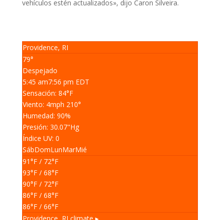
vehículos estén actualizados», dijo Caron Silveira.
Providence, RI
79°
Despejado
5:45 am
7:56 pm EDT
Sensación: 84
°F
Viento: 4
mph
210
°
Humedad: 90
%
Presión: 30.07
"Hg
Índice UV: 0
Sáb
Dom
Lun
Mar
Mié
91
°F
/ 72
°F
93
°F
/ 68
°F
90
°F
/ 72
°F
86
°F
/ 68
°F
86
°F
/ 66
°F
Providence, RI
climate ▸