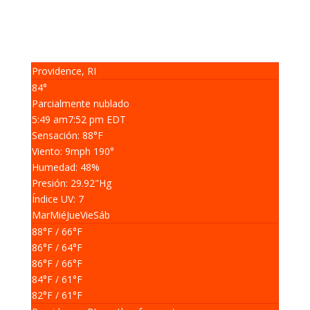
Providence, RI
84°
Parcialmente nublado
5:49 am
7:52 pm EDT
Sensación: 88
°F
Viento: 9
mph
190
°
Humedad: 48
%
Presión: 29.92
"Hg
Índice UV: 7
Mar
Mié
Jue
Vie
Sáb
88
°F
/ 66
°F
86
°F
/ 64
°F
86
°F
/ 66
°F
84
°F
/ 61
°F
82
°F
/ 61
°F