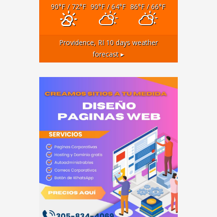
90
°F
/ 72
°F
90
°F
/ 64
°F
86
°F
/ 66
°F
Providence, RI
10 days weather
forecast ▸