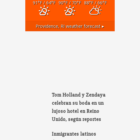
91
°F
/ 64
°F
90
°F
/ 70
°F
88
°F
/ 66
°F
Providence, RI
weather forecast ▸
Tom Holland y Zendaya
celebran su boda en un
lujoso hotel en Reino
Unido, según reportes
Inmigrantes latinos