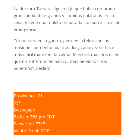
La doctora Tamara Ugrich dijo que había comprado
gran cantidad de granos y comidas enlatadas en su
casa, y tiene una maleta preparada con suministros de
emergencia.
“Yo no creo en la guerra, pero en la televisión las
tensiones aumentan día tras día y cada vez se hace
más difícil mantener la calma. Mientras más nos dicen
que no entremos en pánico, más nerviosos nos
ponemos”, declaró.
Providence, RI
75°
Despejado
5:45 am
7:56 pm EDT
Sensación: 75
°F
Viento: 2
mph
220
°