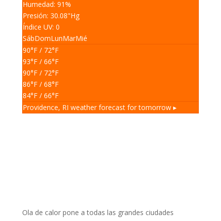
Humedad: 91
%
Presión: 30.08
"Hg
Índice UV: 0
Sáb
Dom
Lun
Mar
Mié
90
°F
/ 72
°F
93
°F
/ 66
°F
90
°F
/ 72
°F
86
°F
/ 68
°F
84
°F
/ 66
°F
Providence, RI
weather forecast for tomorrow ▸
Ola de calor pone a todas las grandes ciudades