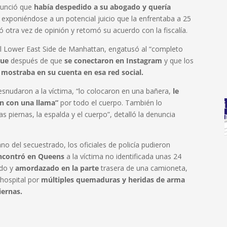
anunció que
había despedido a su abogado y quería
, exponiéndose a un potencial juicio que la enfrentaba a 25
 otra vez de opinión y retomó su acuerdo con la fiscalía.
del Lower East Side de Manhattan, engatusó al “completo
nue
después de que
se conectaron en Instagram
y que los
mostraba en su cuenta en esa red social.
snudaron a la víctima, “lo colocaron en una bañera,
le
on con una llama”
por todo el cuerpo. También lo
s piernas, la espalda y el cuerpo”, detalló la denuncia
 del secuestrado, los oficiales de policía pudieron
encontró en Queens
a la víctima no identificada unas 24
ado y
amordazado en la parte
trasera de una camioneta,
 hospital por
múltiples quemaduras y heridas de arma
iernas.