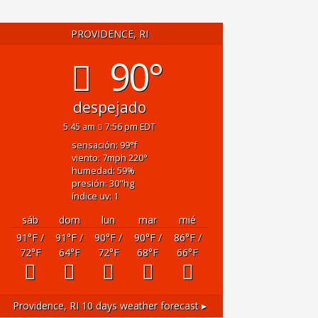
PROVIDENCE, RI
90°
despejado
5:45 am
7:56 pm EDT
sensación: 99
°f
viento: 7
mph
220
°
humedad: 59
%
presión: 30
"hg
índice uv: 1
sáb
dom
lun
mar
mié
91
°F
/
91
°F
/
90
°F
/
90
°F
/
86
°F
/
72
°F
64
°F
72
°F
68
°F
66
°F
Providence, RI
10 days weather forecast ▸