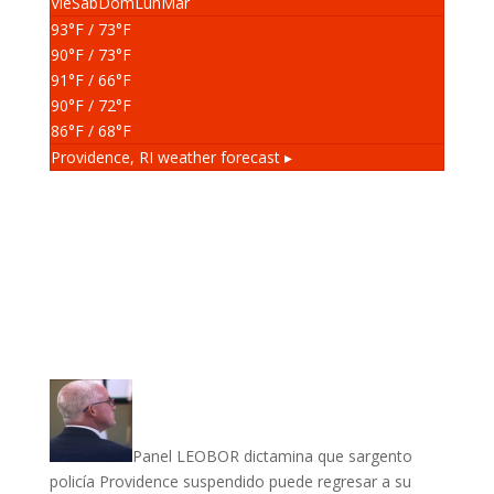
Vie
Sáb
Dom
Lun
Mar
93
°F
/ 73
°F
90
°F
/ 73
°F
91
°F
/ 66
°F
90
°F
/ 72
°F
86
°F
/ 68
°F
Providence, RI
weather forecast ▸
Panel LEOBOR dictamina que sargento
policía Providence suspendido puede regresar a su