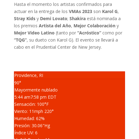
Hasta el momento los artistas confirmados para
actuar en la entrega de los
VMAs 2023
son
Karol G
,
Stray Kids
y
Demi Lovato
;
Shakira
está nominada a
los premios
Artista del Año
,
Mejor Colaboración
y
Mejor Video Latino
(tanto por
“Acróstico”
como por
“TQG”
, su dueto con Karol G). El evento se llevará a
cabo en el Prudential Center de New Jersey.
Providence, RI
90°
Mayormente nublado
5:44 am
7:58 pm EDT
Sensación: 100
°F
Viento: 11
mph
220
°
Humedad: 62
%
Presión: 30.06
"Hg
Índice UV: 6