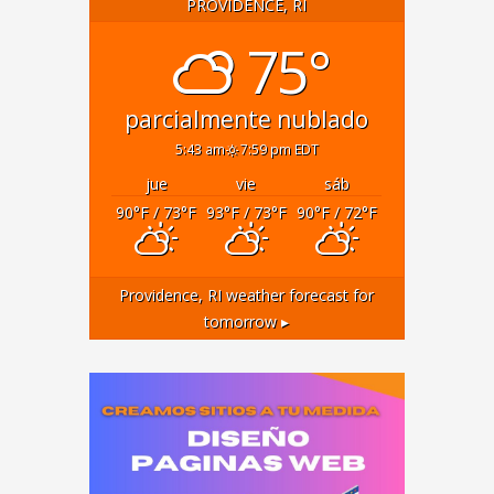
PROVIDENCE, RI
75°
parcialmente nublado
5:43 am
7:59 pm EDT
jue
vie
sáb
90
°F
/ 73
°F
93
°F
/ 73
°F
90
°F
/ 72
°F
Providence, RI
weather forecast for
tomorrow ▸