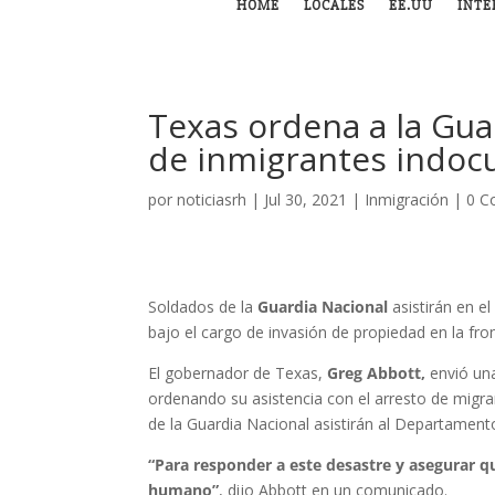
HOME
LOCALES
EE.UU
INTE
Texas ordena a la Guar
de inmigrantes indo
por
noticiasrh
|
Jul 30, 2021
|
Inmigración
|
0 C
Soldados de la
Guardia Nacional
asistirán en 
bajo el cargo de invasión de propiedad en la fr
El gobernador de Texas,
Greg Abbott,
envió una
ordenando su asistencia con el arresto de migra
de la Guardia Nacional asistirán al Departament
“Para responder a este desastre y asegurar qu
humano”
, dijo Abbott en un comunicado.