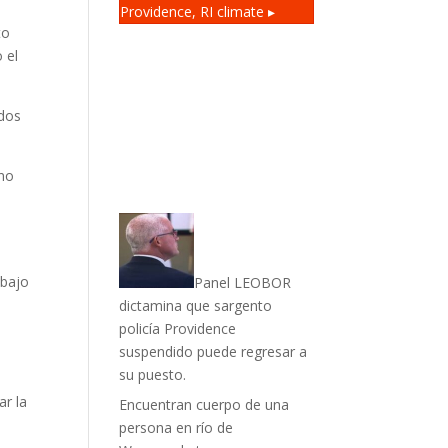
Providence, RI
climate ▸
to
 el
idos
uno
 bajo
Panel LEOBOR
dictamina que sargento
policía Providence
suspendido puede regresar a
su puesto.
ar la
Encuentran cuerpo de una
persona en río de