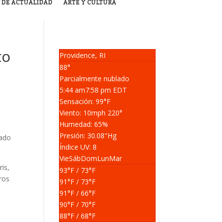
 DE ACTUALIDAD
ARTE Y CULTURA
to
Providence, RI
88°
Parcialmente nublado
5:44 am
7:58 pm EDT
Sensación: 99
°F
Viento: 10
mph
220
°
Humedad: 65
%
Presión: 30.08
"Hg
tado
Índice UV: 8
Vie
Sáb
Dom
Lun
Mar
is,
93
°F
/ 73
°F
ros
91
°F
/ 73
°F
91
°F
/ 66
°F
90
°F
/ 70
°F
88
°F
/ 68
°F