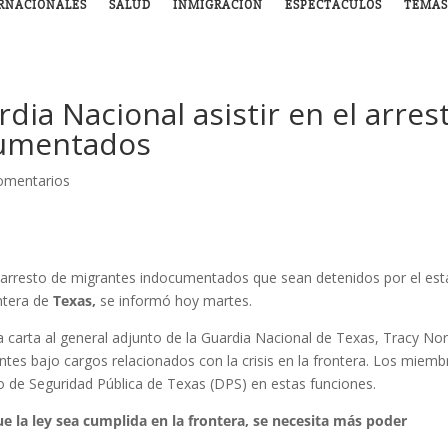
RNACIONALES
SALUD
INMIGRACIÓN
ESPECTÁCULOS
TEMAS
dia Nacional asistir en el arres
cumentados
omentarios
el arresto de migrantes indocumentados que sean detenidos por el es
ontera de
Texas,
se informó hoy martes.
 carta al general adjunto de la Guardia Nacional de Texas, Tracy Norr
ntes bajo cargos relacionados con la crisis en la frontera. Los miemb
o de Seguridad Pública de Texas (DPS) en estas funciones.
e la ley sea cumplida en la frontera, se necesita más poder