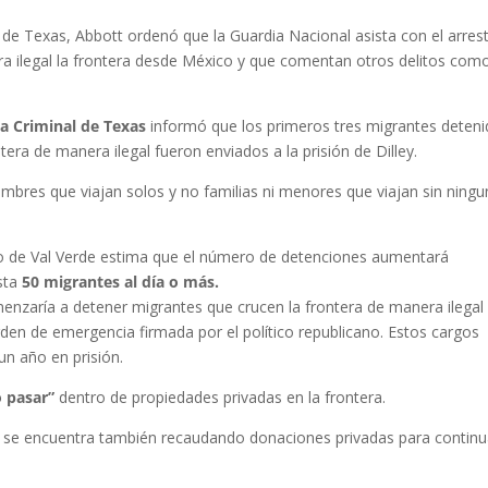
n de Texas, Abbott ordenó que la Guardia Nacional asista con el arres
era ilegal la frontera desde México y que comentan otros delitos como
a Criminal de Texas
informó que los primeros tres migrantes deten
era de manera ilegal fueron enviados a la prisión de Dilley.
bres que viajan solos y no familias ni menores que viajan sin ning
ado de Val Verde estima que el número de detenciones aumentará
asta
50 migrantes al día o más.
enzaría a detener migrantes que crucen la frontera de manera ilegal
den de emergencia firmada por el político republicano. Estos cargos
n año en prisión.
 pasar”
dentro de propiedades privadas en la frontera.
tt se encuentra también recaudando donaciones privadas para continu