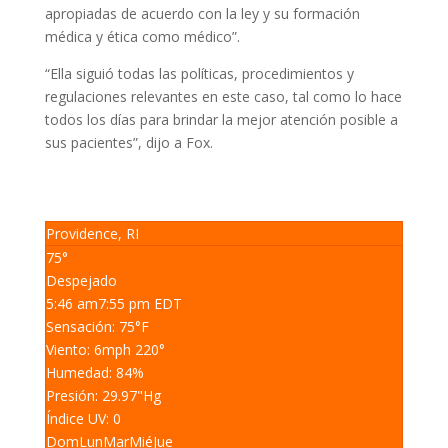
apropiadas de acuerdo con la ley y su formación
médica y ética como médico”.
“Ella siguió todas las políticas, procedimientos y
regulaciones relevantes en este caso, tal como lo hace
todos los días para brindar la mejor atención posible a
sus pacientes”, dijo a Fox.
Providence, RI
75°
Despejado
5:46 am
7:55 pm EDT
Sensación: 75
°F
Viento: 6
mph
220
°
Humedad: 84
%
Presión: 29.97
"Hg
Índice UV: 0
Dom
Lun
Mar
Mié
Jue