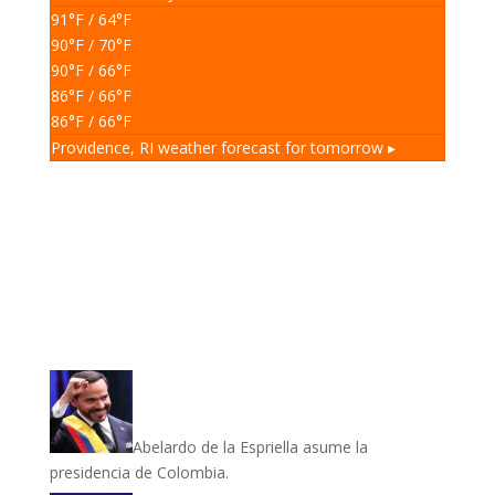
91
°F
/ 64
°F
90
°F
/ 70
°F
90
°F
/ 66
°F
86
°F
/ 66
°F
86
°F
/ 66
°F
Providence, RI
weather forecast for tomorrow ▸
Abelardo de la Espriella asume la
presidencia de Colombia.