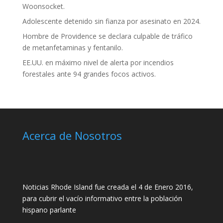
Woonsocket.
Adolescente detenido sin fianza por asesinato en 2024.
Hombre de Providence se declara culpable de tráfico
de metanfetaminas y fentanilo.
EE.UU. en máximo nivel de alerta por incendios
forestales ante 94 grandes focos activos.
Acerca de Nosotros
Noticias Rhode Island fue creada el 4 de Enero 2016,
para cubrir el vacío informativo entre la población
hispano parlante