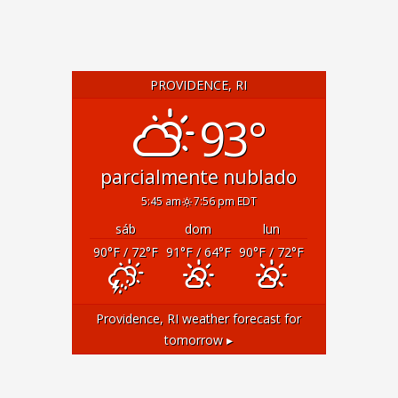
PROVIDENCE, RI
93°
parcialmente nublado
5:45 am
7:56 pm EDT
sáb
dom
lun
90
°F
/ 72
°F
91
°F
/ 64
°F
90
°F
/ 72
°F
Providence, RI
weather forecast for
tomorrow ▸