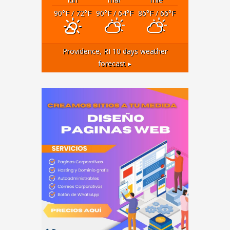
90
°F
/ 72
°F
90
°F
/ 64
°F
86
°F
/ 66
°F
Providence, RI
10 days weather
forecast ▸