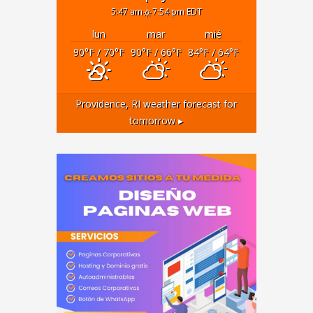
5:47 am
7:54 pm EDT
lun
mar
mié
90
°F
/ 70
°F
90
°F
/ 66
°F
84
°F
/ 64
°F
Providence, RI
weather forecast for
tomorrow ▸