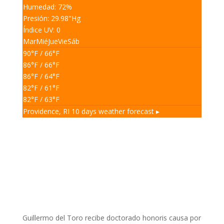
Humedad: 72
%
Presión: 29.98
"Hg
Índice UV: 0
Mar
Mié
Jue
Vie
Sáb
90
°F
/ 66
°F
86
°F
/ 66
°F
86
°F
/ 64
°F
82
°F
/ 61
°F
82
°F
/ 63
°F
Providence, RI
10 days weather forecast ▸
Guillermo del Toro recibe doctorado honoris causa por