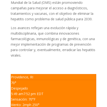
Mundial de la Salud (OMS) están promoviendo
campañas para mejorar el acceso a diagnósticos,
tratamientos y vacunas, con el objetivo de eliminar la
hepatitis como problema de salud pública para 2030.
Los avances reflejan una evolución rápida y
multidisciplinaria, que combina innovaciones
farmacológicas, inmunológicas y de genética, con una
mejor implementación de programas de prevención
para controlar y, eventualmente, erradicar las hepatitis
virales.
Providence, RI
70°
Despejado
5:49 am
7:52 pm EDT
Sensación: 70
°F
Viento: 2
mph
250
°