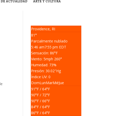
 DE ACTUALIDAD
ARTE Y CULTURA
Providence, RI
81°
Parcialmente nublado
5:46 am
7:55 pm EDT
Sensación: 86
°F
Viento: 5
mph
260
°
Humedad: 73
%
Presión: 30.02
"Hg
Índice UV: 0
Dom
Lun
Mar
Mié
Jue
de
91
°F
/ 64
°F
90
°F
/ 72
°F
90
°F
/ 66
°F
84
°F
/ 64
°F
86
°F
/ 64
°F