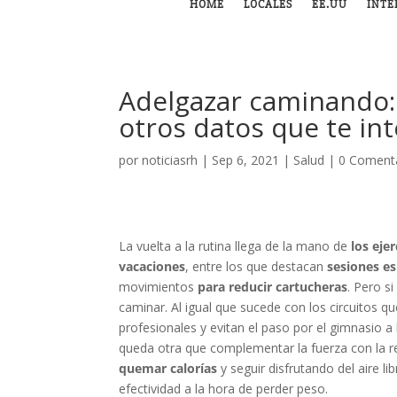
HOME
LOCALES
EE.UU
INTE
Adelgazar caminando:
otros datos que te in
por
noticiasrh
|
Sep 6, 2021
|
Salud
|
0 Coment
La vuelta a la rutina llega de la mano de
los eje
vacaciones
, entre los que destacan
sesiones es
movimientos
para reducir cartucheras
. Pero s
caminar. Al igual que sucede con los circuitos
profesionales y evitan el paso por el gimnasio a
queda otra que complementar la fuerza con la res
quemar calorías
y seguir disfrutando del aire l
efectividad a la hora de perder peso.