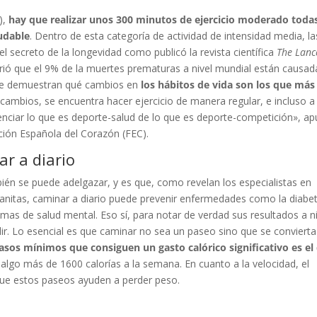
),
hay que realizar unos 300 minutos de ejercicio moderado todas
udable
. Dentro de esta categoría de actividad de intensidad media, la
el secreto de la longevidad como publicó la revista científica
The Lanc
rió que el 9% de la muertes prematuras a nivel mundial están causad
ue demuestran qué cambios en
los hábitos de vida son los que más
 cambios, se encuentra hacer ejercicio de manera regular, e incluso a
enciar lo que es deporte-salud de lo que es deporte-competición», ap
ción Española del Corazón (FEC).
r a diario
ién se puede adelgazar, y es que, como revelan los especialistas en
 Sanitas, caminar a diario puede prevenir enfermedades como la diabe
emas de salud mental. Eso sí, para notar de verdad sus resultados a n
lir. Lo esencial es que caminar no sea un paseo sino que se convierta
sos mínimos que consiguen un gasto calórico significativo es el
algo más de 1600 calorías a la semana. En cuanto a la velocidad, el
que estos paseos ayuden a perder peso.