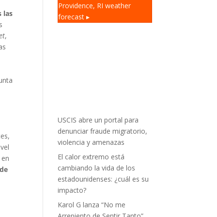
Providence, RI
weather
 las
forecast ▸
s
et
,
as
unta
USCIS abre un portal para
denunciar fraude migratorio,
tes,
violencia y amenazas
ivel
El calor extremo está
 en
cambiando la vida de los
 de
estadounidenses: ¿cuál es su
impacto?
Karol G lanza “No me
Arrepiento de Sentir Tanto”,