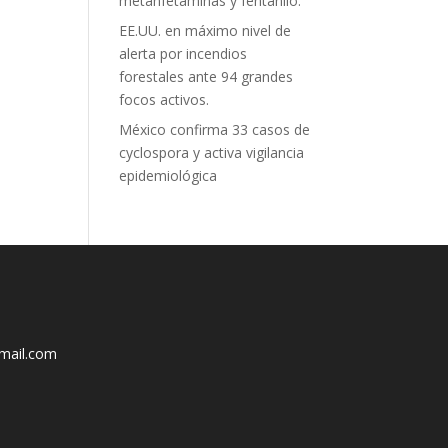
metanfetaminas y fentanilo.
EE.UU. en máximo nivel de
alerta por incendios
forestales ante 94 grandes
focos activos.
México confirma 33 casos de
cyclospora y activa vigilancia
epidemiológica
mail.com