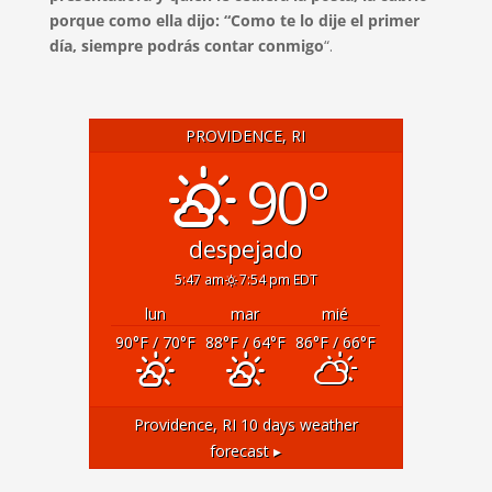
porque como ella dijo: “Como te lo dije el primer
día, siempre podrás contar conmigo
“.
PROVIDENCE, RI
90°
despejado
5:47 am
7:54 pm EDT
lun
mar
mié
90
°F
/ 70
°F
88
°F
/ 64
°F
86
°F
/ 66
°F
Providence, RI
10 days weather
forecast ▸