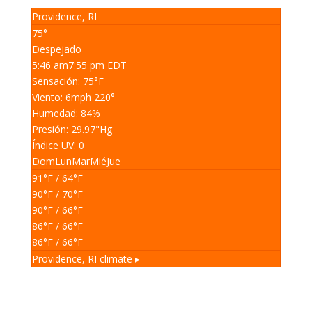
Providence, RI
75°
Despejado
5:46 am
7:55 pm EDT
Sensación: 75
°F
Viento: 6
mph
220
°
Humedad: 84
%
Presión: 29.97
"Hg
Índice UV: 0
Dom
Lun
Mar
Mié
Jue
91
°F
/ 64
°F
90
°F
/ 70
°F
90
°F
/ 66
°F
86
°F
/ 66
°F
86
°F
/ 66
°F
Providence, RI
climate ▸