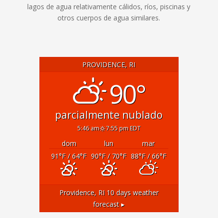
lagos de agua relativamente cálidos, ríos, piscinas y
otros cuerpos de agua similares.
PROVIDENCE, RI
90°
parcialmente nublado
5:46 am
7:55 pm EDT
dom
lun
mar
91
°F
/ 64
°F
90
°F
/ 70
°F
88
°F
/ 66
°F
Providence, RI
10 days weather
forecast ▸