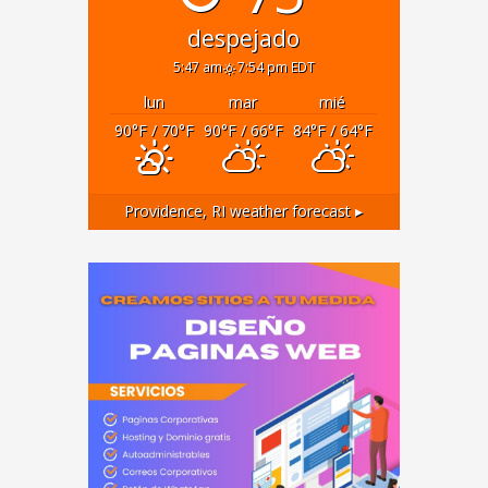
despejado
5:47 am
7:54 pm EDT
lun
mar
mié
90
°F
/ 70
°F
90
°F
/ 66
°F
84
°F
/ 64
°F
Providence, RI
weather forecast ▸