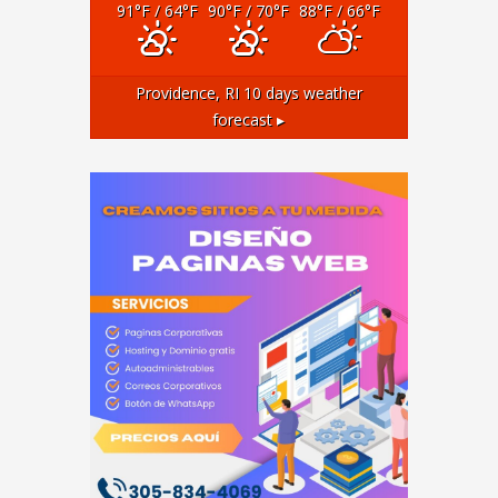
91
°F
/ 64
°F
90
°F
/ 70
°F
88
°F
/ 66
°F
Providence, RI
10 days weather
forecast ▸