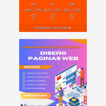
jue
vie
sáb
90
°F
/ 73
°F
93
°F
/ 73
°F
90
°F
/ 72
°F
Providence, RI
climate ▸