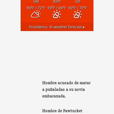
sáb
dom
lun
90
°F
/ 72
°F
93
°F
/ 66
°F
90
°F
/ 70
°F
Providence, RI
weather forecast ▸
Hombre acusado de matar
a puñaladas a su novia
embarazada.
Hombre de Pawtucket