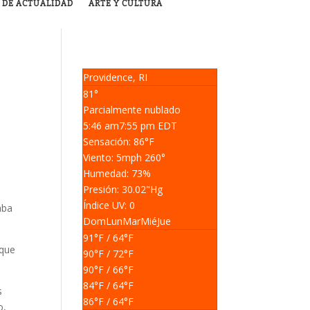
 DE ACTUALIDAD
ARTE Y CULTURA
Providence, RI
81°
Parcialmente nublado
5:46 am
7:55 pm EDT
Sensación: 86
°F
Viento: 5
mph
260
°
Humedad: 73
%
Presión: 30.02
"Hg
Índice UV: 0
aba
Dom
Lun
Mar
Mié
Jue
91
°F
/ 64
°F
 que
90
°F
/ 72
°F
90
°F
/ 66
°F
84
°F
/ 64
°F
s
86
°F
/ 64
°F
o,