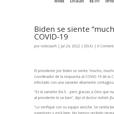
HOME
LOCALES
EE.UU
INTE
Biden se siente “much
COVID-19
por
noticiasrh
|
Jul 24, 2022
|
EEUU
|
0 Coment
El presidente Joe Biden se siente “mucho, mucho
coordinador de la respuesta al COVID-19 de la 
infectado con una variante altamente contagios
“Es la variante BA.5… pero gracias a Dios que nu
al presidente le va bien”, dijo el doctor Ashish J
“Lo verifiqué con su equipo anoche. Se sentía bie
superiores y está bien. No hemos recibido ning