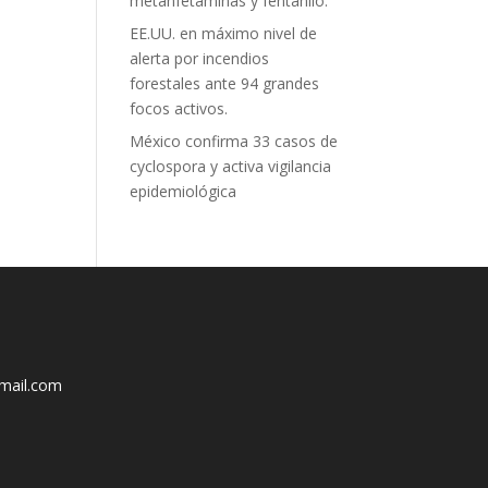
metanfetaminas y fentanilo.
EE.UU. en máximo nivel de
alerta por incendios
forestales ante 94 grandes
focos activos.
México confirma 33 casos de
cyclospora y activa vigilancia
epidemiológica
mail.com