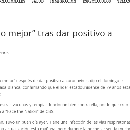
RNACIONALES
SALUD
INMIGRACIÓN
ESPECTÁCULOS
TEMAS
o mejor” tras dar positivo a
arios
 mejor” después de dar positivo a coronavirus, dijo el domingo el
Casa Blanca, confirmando que el líder estadounidense de 79 años est
a.
estras vacunas y terapias funcionan bien contra ella, por lo que creo
ha a “Face the Nation” de CBS.
n. Tuvo un buen día ayer. Tiene una infección de las vías respiratoria
una actualización esta mañana, pero durante la noche se sentía much