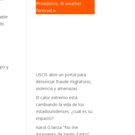
Providence, RI
weather
forecast ▸
able
ado
rpo y
USCIS abre un portal para
denunciar fraude migratorio,
violencia y amenazas
El calor extremo está
cambiando la vida de los
estadounidenses: ¿cuál es su
impacto?
Karol G lanza “No me
Arrepiento de Sentir Tanto”,