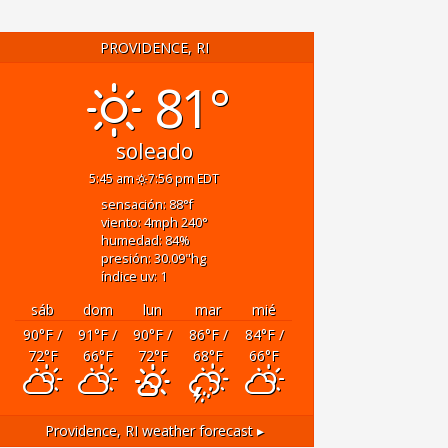
PROVIDENCE, RI
81°
soleado
5:45 am
7:56 pm EDT
sensación: 88
°f
viento: 4
mph
240
°
humedad: 84
%
presión: 30.09
"hg
índice uv: 1
sáb
dom
lun
mar
mié
90
°F
/
91
°F
/
90
°F
/
86
°F
/
84
°F
/
72
°F
66
°F
72
°F
68
°F
66
°F
Providence, RI
weather forecast ▸