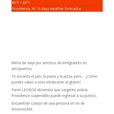
86
°F
/ 68
°F
Providence, RI
10 days weather forecast ▸
Alerta de viaje por arrestos de inmigrantes en
aeropuertos
Te encanta el pan, la pasta y la pizza, pero… ¿Cómo
puedes saber si eres intolerante al gluten?
Panel LEOBOR dictamina que sargento policía
Providence suspendido puede regresar a su puesto.
Encuentran cuerpo de una persona en río de
Woonsocket.