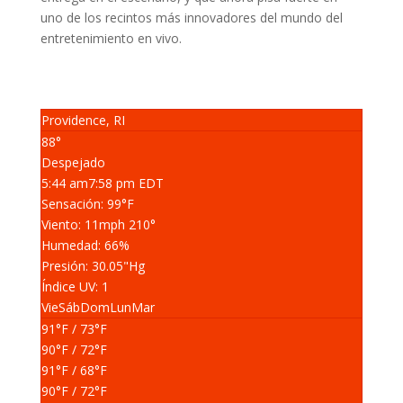
uno de los recintos más innovadores del mundo del
entretenimiento en vivo.
Providence, RI
88°
Despejado
5:44 am
7:58 pm EDT
Sensación: 99
°F
Viento: 11
mph
210
°
Humedad: 66
%
Presión: 30.05
"Hg
Índice UV: 1
Vie
Sáb
Dom
Lun
Mar
91
°F
/ 73
°F
90
°F
/ 72
°F
91
°F
/ 68
°F
90
°F
/ 72
°F