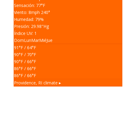
Sensación: 77
°F
Viento: 8
mph
240
°
Humedad: 79
%
Presión: 29.98
"Hg
Índice UV: 1
Dom
Lun
Mar
Mié
Jue
91
°F
/ 64
°F
90
°F
/ 70
°F
90
°F
/ 66
°F
86
°F
/ 66
°F
86
°F
/ 66
°F
Providence, RI
climate ▸