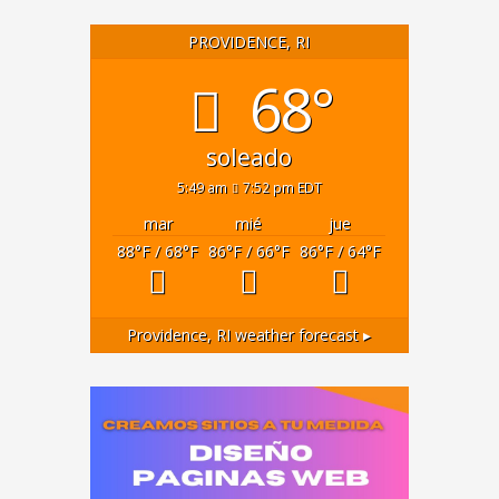
PROVIDENCE, RI
68°
soleado
5:49 am
7:52 pm EDT
mar
mié
jue
88
°F
/ 68
°F
86
°F
/ 66
°F
86
°F
/ 64
°F
Providence, RI
weather forecast ▸