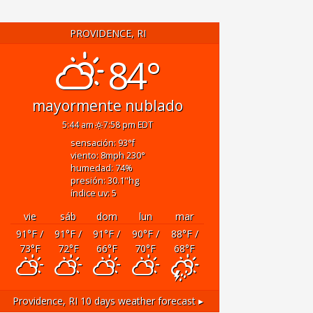
PROVIDENCE, RI
84°
mayormente nublado
5:44 am
7:58 pm EDT
sensación: 93
°f
viento: 8
mph
230
°
humedad: 74
%
presión: 30.1
"hg
índice uv: 5
vie
sáb
dom
lun
mar
91
°F
/
91
°F
/
91
°F
/
90
°F
/
88
°F
/
73
°F
72
°F
66
°F
70
°F
68
°F
Providence, RI
10 days weather forecast ▸