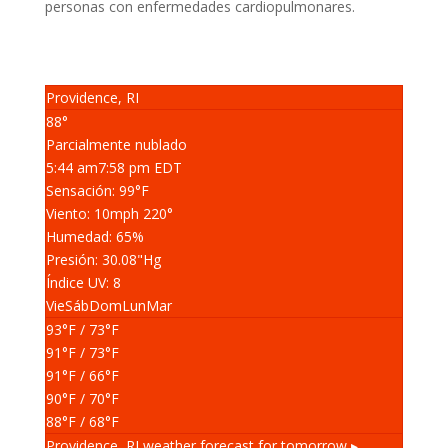
personas con enfermedades cardiopulmonares.
Providence, RI
88°
Parcialmente nublado
5:44 am
7:58 pm EDT
Sensación: 99
°F
Viento: 10
mph
220
°
Humedad: 65
%
Presión: 30.08
"Hg
Índice UV: 8
Vie
Sáb
Dom
Lun
Mar
93
°F
/ 73
°F
91
°F
/ 73
°F
91
°F
/ 66
°F
90
°F
/ 70
°F
88
°F
/ 68
°F
Providence, RI
weather forecast for tomorrow ▸