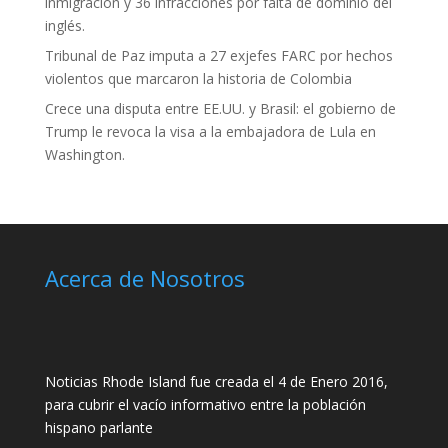
inmigración y 36 infracciones por falta de dominio del
inglés.
Tribunal de Paz imputa a 27 exjefes FARC por hechos
violentos que marcaron la historia de Colombia
Crece una disputa entre EE.UU. y Brasil: el gobierno de
Trump le revoca la visa a la embajadora de Lula en
Washington.
Acerca de Nosotros
Noticias Rhode Island fue creada el 4 de Enero 2016,
para cubrir el vacío informativo entre la población
hispano parlante