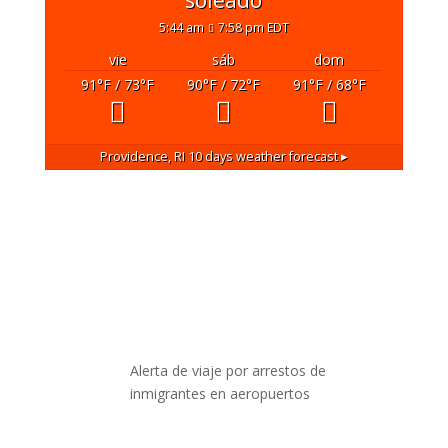
5:44 am
7:58 pm EDT
vie
sáb
dom
91
°F
/ 73
°F
90
°F
/ 72
°F
91
°F
/ 68
°F
Providence, RI
10 days weather forecast ▸
Alerta de viaje por arrestos de
inmigrantes en aeropuertos