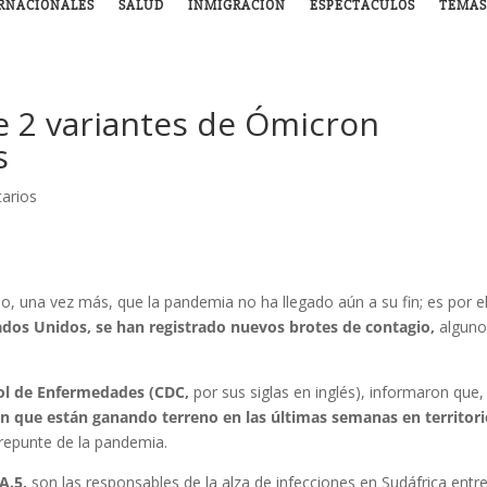
RNACIONALES
SALUD
INMIGRACIÓN
ESPECTÁCULOS
TEMAS
e 2 variantes de Ómicron
s
arios
, una vez más, que la pandemia no ha llegado aún a su fin; es por e
ados Unidos, se han registrado nuevos brotes de contagio,
algun
rol de Enfermedades (CDC,
por sus siglas en inglés), informaron que,
n que están ganando terreno en las últimas semanas en territor
 repunte de la pandemia.
BA.5,
son las responsables de la alza de infecciones en Sudáfrica entre