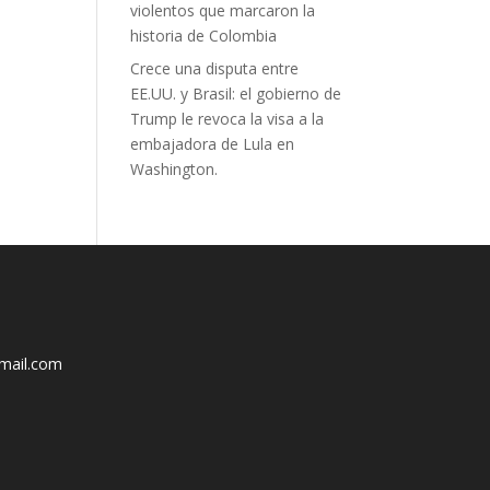
violentos que marcaron la
historia de Colombia
Crece una disputa entre
EE.UU. y Brasil: el gobierno de
Trump le revoca la visa a la
embajadora de Lula en
Washington.
mail.com