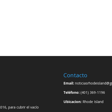
Contacto
Email:
noticiasrhodeisland@g
Teléfono:
(401) 369-1196
Ubicacion:
Rhode Island
016, para cubrir el vacío