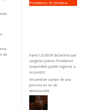
Providence, RI
climate ▸
penas
de
tema
to de
Panel LEOBOR dictamina que
sargento policía Providence
suspendido puede regresar a
su puesto.
Encuentran cuerpo de una
persona en río de
Woonsocket.