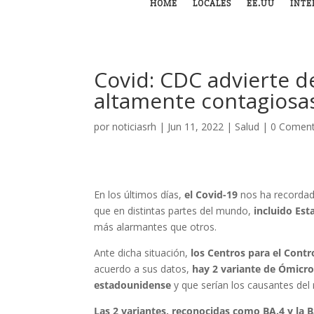
HOME
LOCALES
EE.UU
INTE
Covid: CDC advierte d
altamente contagiosa
por
noticiasrh
|
Jun 11, 2022
|
Salud
|
0 Coment
En los últimos días,
el Covid-19
nos ha recordado
que en distintas partes del mundo,
incluido Est
más alarmantes que otros.
Ante dicha situación,
los Centros para el Cont
acuerdo a sus datos,
hay 2 variante de Ómicro
estadounidense
y que serían los causantes del
Las 2 variantes, reconocidas como BA.4 y la 