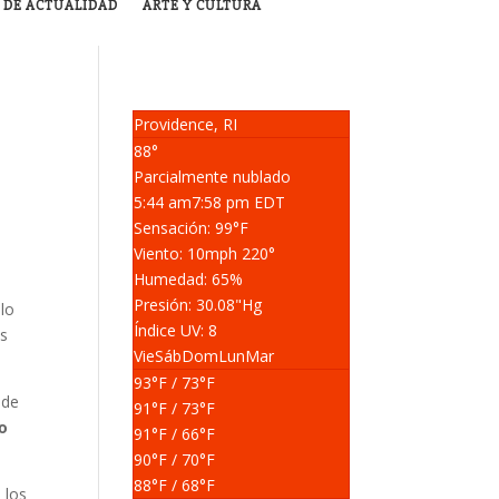
 DE ACTUALIDAD
ARTE Y CULTURA
Providence, RI
88°
Parcialmente nublado
5:44 am
7:58 pm EDT
Sensación: 99
°F
Viento: 10
mph
220
°
Humedad: 65
%
Presión: 30.08
"Hg
llo
Índice UV: 8
os
Vie
Sáb
Dom
Lun
Mar
93
°F
/ 73
°F
 de
91
°F
/ 73
°F
io
91
°F
/ 66
°F
90
°F
/ 70
°F
88
°F
/ 68
°F
 los