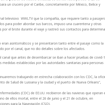
ra un crucero por el Caribe, concretamente por México, Belice y
anal televisivo WWLTV que la compañía, que requiere tanto a pasajer
os para poder abordar sus barcos, impuso una cuarentena y otras
por el brote durante el viaje y rastreó sus contactos para determina
 eran asintomáticos y se presentaron tanto entre el pasaje como la
do por el canal, que no dio detalles sobre los afectados.
al canal que antes de desembarcar se iban a hacer pruebas de covid-
as medidas establecidas por las autoridades sanitarias para personas
nuaremos trabajando en estrecha colaboración con los CDC, la ofici
o de Salud de Luisiana y la ciudad y el puerto de Nueva Orleans”,
Enfermedades (CDC) de EE.UU. recibieron de las navieras que operan e
no de ellos mortal, entre el 26 de junio y el 21 de octubre, en
ciones para la Navegación (CSO).