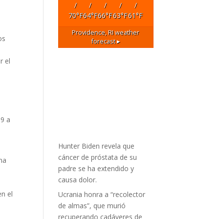
/
/
/
/
/
70
°F
64
°F
66
°F
63
°F
61
°F
Providence, RI
weather
os
forecast ▸
r el
19 a
Hunter Biden revela que
cáncer de próstata de su
na
padre se ha extendido y
causa dolor.
n el
Ucrania honra a “recolector
de almas”, que murió
recuperando cadáveres de