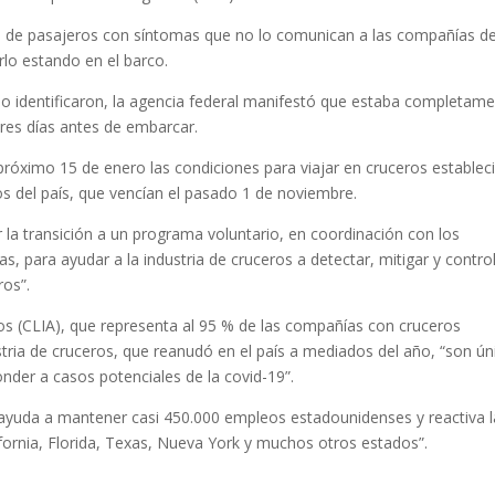
 de pasajeros con síntomas que no lo comunican a las compañías d
lo estando en el barco.
 no identificaron, la agencia federal manifestó que estaba completam
res días antes de embarcar.
róximo 15 de enero las condiciones para viajar en cruceros establec
s del país, que vencían el pasado 1 de noviembre.
 la transición a un programa voluntario, en coordinación con los
, para ayudar a la industria de cruceros a detectar, mitigar y control
ros”.
os (CLIA), que representa al 95 % de las compañías con cruceros
stria de cruceros, que reanudó en el país a mediados del año, “son ún
nder a casos potenciales de la covid-19”.
 “ayuda a mantener casi 450.000 empleos estadounidenses y reactiva 
fornia, Florida, Texas, Nueva York y muchos otros estados”.