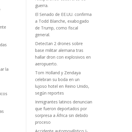
guerra.
e
El Senado de EE.UU. confirma
a Todd Blanche, exabogado
ente
de Trump, como fiscal
general.
Detectan 2 drones sobre
idas
base militar alemana tras
hallar dron con explosivos en
aeropuerto.
ar la
Tom Holland y Zendaya
celebran su boda en un
lujoso hotel en Reino Unido,
según reportes
icos
Inmigrantes latinos denuncian
que fueron deportados por
las
sorpresa a África sin debido
proceso
Accidente automovilístico I-