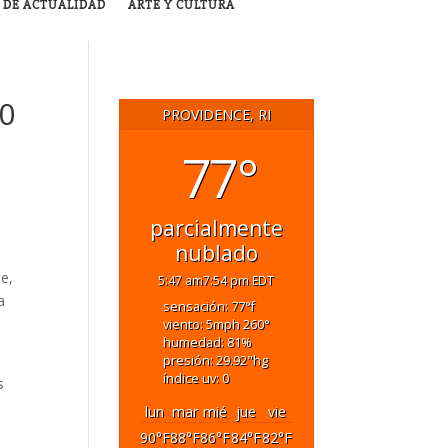
 DE ACTUALIDAD
ARTE Y CULTURA
10
PROVIDENCE, RI
77°
parcialmente
nublado
je,
5:47 am
7:54 pm EDT
a
sensación: 77
°f
viento: 5
mph
260
°
humedad: 81
%
presión: 29.92
"hg
índice uv: 0
s
lun
mar
mié
jue
vie
90
°F
88
°F
86
°F
84
°F
82
°F