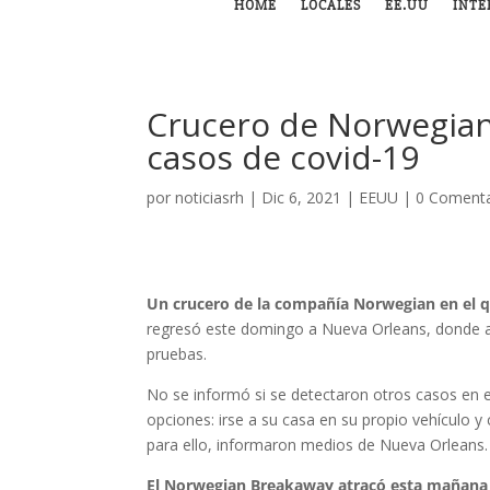
HOME
LOCALES
EE.UU
INTE
Crucero de Norwegian
casos de covid-19
por
noticiasrh
|
Dic 6, 2021
|
EEUU
|
0 Comenta
Un crucero de la compañía Norwegian en el q
regresó este domingo a Nueva Orleans, donde 
pruebas.
No se informó si se detectaron otros casos en es
opciones: irse a su casa en su propio vehículo y 
para ello, informaron medios de Nueva Orleans.
El Norwegian Breakaway atracó esta mañana 