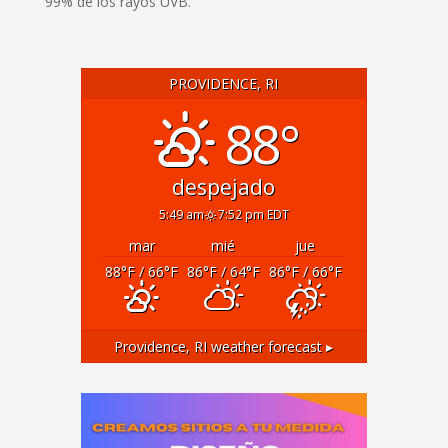
99% de los rayos UVB.
PROVIDENCE, RI
88°
despejado
5:49 am
7:52 pm EDT
mar
mié
jue
88
°F
/ 66
°F
86
°F
/ 64
°F
86
°F
/ 66
°F
Providence, RI
weather forecast ▸