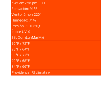
5:45 am
7:56 pm EDT
Sensación: 91
°F
Viento: 5
mph
220
°
Humedad: 71
%
Presión: 30.02
"Hg
Índice UV: 0
Sáb
Dom
Lun
Mar
Mié
90
°F
/ 72
°F
93
°F
/ 64
°F
90
°F
/ 72
°F
90
°F
/ 68
°F
84
°F
/ 66
°F
Providence, RI
climate ▸